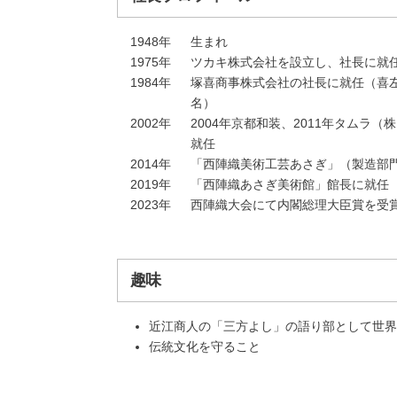
1948年
生まれ
1975年
ツカキ株式会社を設立し、社長に就
1984年
塚喜商事株式会社の社長に就任（喜
名）
2002年
2004年京都和装、2011年タムラ（
就任
2014年
「西陣織美術工芸あさぎ」（製造部
2019年
「西陣織あさぎ美術館」館長に就任
2023年
西陣織大会にて内閣総理大臣賞を受
趣味
近江商人の「三方よし」の語り部として世界
伝統文化を守ること