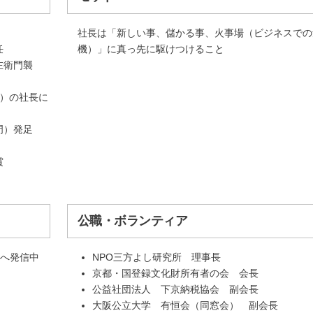
社長は「新しい事、儲かる事、火事場（ビジネスでの
任
機）」に真っ先に駆けつけること
左衛門襲
株）の社長に
門）発足
賞
公職・ボランティア
へ発信中
NPO三方よし研究所 理事長
京都・国登録文化財所有者の会 会長
公益社団法人 下京納税協会 副会長
大阪公立大学 有恒会（同窓会） 副会長