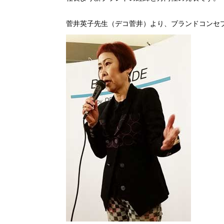
菅井英子先生（デコ菅井）より、ブランドコンセ