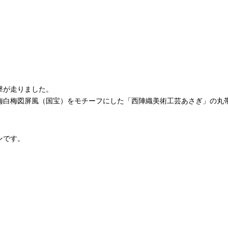
撃が走りました。
梅白梅図屏風（国宝）をモチーフにした「西陣織美術工芸あさぎ」の丸
ンです。