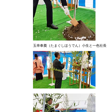
玉串奉奠（たまぐしほうでん）小生と一色社長