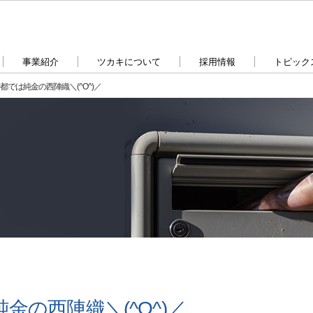
事業紹介
ツカキについて
採用情報
トピック
では純金の西陣織＼(^O^)／
の西陣織＼(^O^)／