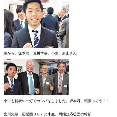
左から、坂本君、荒川学長、小生、炭山さん
小生も貧者の一灯でカンパをしました。坂本君、頑張ってや！！
宮川先輩（応援団ＯＢ）と小生、両端は応援団の幹部