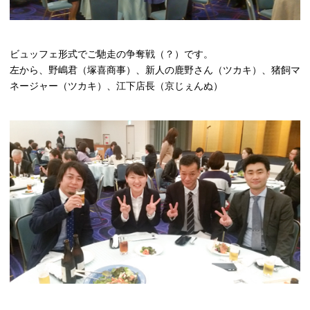
ビュッフェ形式でご馳走の争奪戦（？）です。
左から、野嶋君（塚喜商事）、新人の鹿野さん（ツカキ）、猪飼マ
ネージャー（ツカキ）、江下店長（京じぇんぬ）