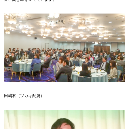
田嶋君（ツカキ配属）