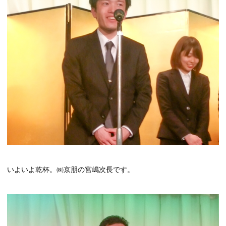
いよいよ乾杯。㈱京朋の宮嶋次長です。