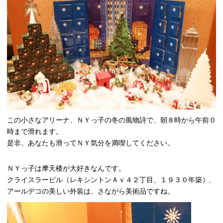
この小さなアリーナ、ＮＹっ子の冬の風物詩で、朝８時から午前０
時まで滑れます。
是非、あなたも滑ってＮＹ気分を満喫してください。
ＮＹっ子は摩天楼が大好きなんです。
クライスラービル（レキシントンＡｖ４２丁目、１９３０年築）,
アールデコの美しい外装は、さながら美術品ですね。