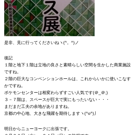
是非、見に行ってくださいねヽ(^。^)ノ
後記
１階と地下１階は立地の良さと素晴らしい空間を生かした商業施設
ですね。
２階の巨大なコンベンションホールは、これからいかに使いこなす
かですね。
ポケモンセンターは相変わらずすごい人気です(＠_＠;)
３－７階は、スペースが巨大で実にもったいない・・・
まだまだ工夫の余地がありますね。
京都の中心地、大きな飛躍を期待しますヽ(^o^)丿
明日からニューヨークに出張です。