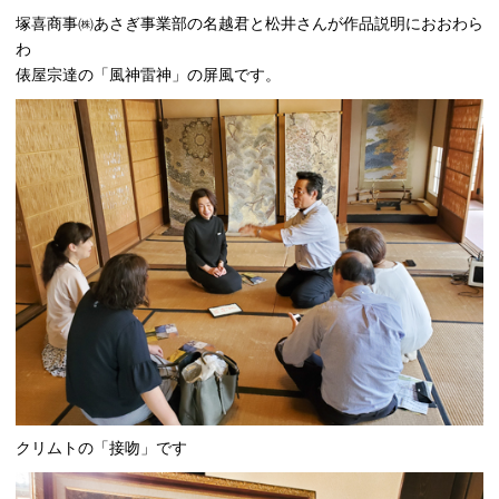
塚喜商事㈱あさぎ事業部の名越君と松井さんが作品説明におおわら
わ
俵屋宗達の「風神雷神」の屏風です。
クリムトの「接吻」です