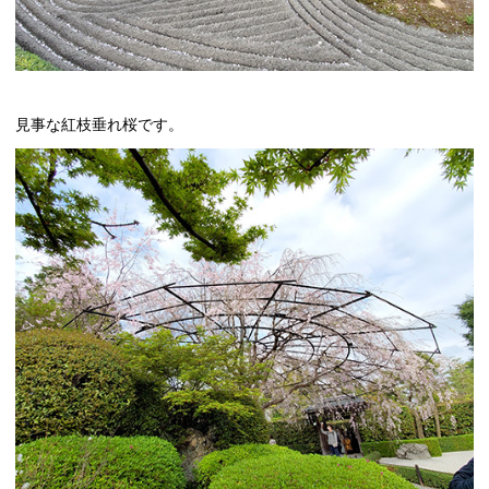
見事な紅枝垂れ桜です。