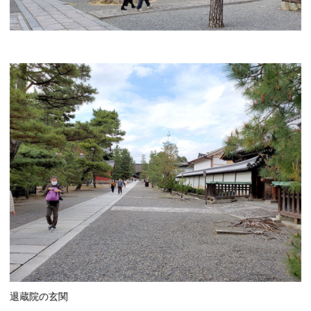
退蔵院の玄関