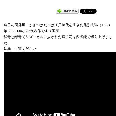
燕子花図屏風（かきつばた）は江戸時代を生きた尾形光琳（1658
年～1716年）の代表作です（国宝）
群青と緑青でリズミカルに描かれた燕子花を西陣織で織り上げまし
た。
是非、ご覧ください。