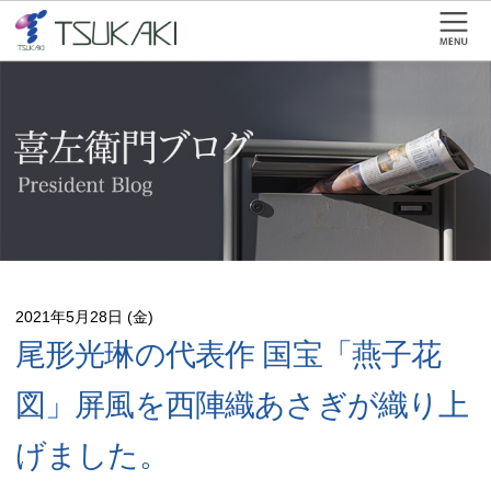
2021年5月28日 (金)
尾形光琳の代表作 国宝「燕子花
図」屏風を西陣織あさぎが織り上
げました。