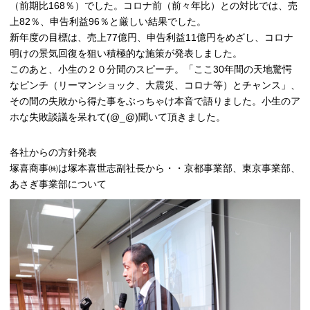
（前期比168％）でした。コロナ前（前々年比）との対比では、売
上82％、申告利益96％と厳しい結果でした。
新年度の目標は、売上77億円、申告利益11億円をめざし、コロナ
明けの景気回復を狙い積極的な施策が発表しました。
このあと、小生の２０分間のスピーチ。「ここ30年間の天地驚愕
なピンチ（リーマンショック、大震災、コロナ等）とチャンス」、
その間の失敗から得た事をぶっちゃけ本音で語りました。小生のア
ホな失敗談議を呆れて(@_@)聞いて頂きました。
各社からの方針発表
塚喜商事㈱は塚本喜世志副社長から・・京都事業部、東京事業部、
あさぎ事業部について