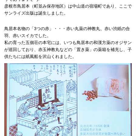
彦根市鳥居本（町並み保存地区）は中山道の宿場町であり、ここで
サンライズ出版は誕生しました。
鳥居本名物の「3つの赤」・・・赤い丸薬の神教丸、赤い渋紙の合
羽、赤いスイカでした。
私の育った五個荘の本宅には、いつも鳥居本の和漢方薬のオジサン
が巡回しており、赤玉神教丸などの「置き薬」の薬箱を補充し、子
供たちには紙風船を沢山くれました。