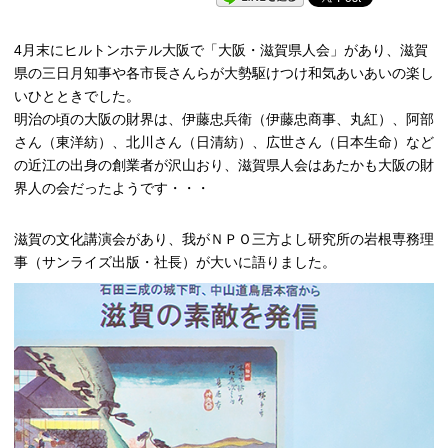
4月末にヒルトンホテル大阪で「大阪・滋賀県人会」があり、滋賀
県の三日月知事や各市長さんらが大勢駆けつけ和気あいあいの楽し
いひとときでした。
明治の頃の大阪の財界は、伊藤忠兵衛（伊藤忠商事、丸紅）、阿部
さん（東洋紡）、北川さん（日清紡）、広世さん（日本生命）など
の近江の出身の創業者が沢山おり、滋賀県人会はあたかも大阪の財
界人の会だったようです・・・
滋賀の文化講演会があり、我がＮＰＯ三方よし研究所の岩根専務理
事（サンライズ出版・社長）が大いに語りました。