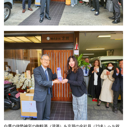
白鷹の伊勢神宮の御料酒（清酒）を京朋の全社員（23名）へお祝