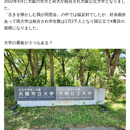
2022年4月に大阪の市大と府大が統合され大阪公立大学となりまし
た。
「古きを懐かしむ我が同窓会」の中では猛反対でしたが、紆余曲折
あって両大学は統合され学生数は1万2千人となり国公立で4番目の
規模になりました。
大学の看板が２つもある？