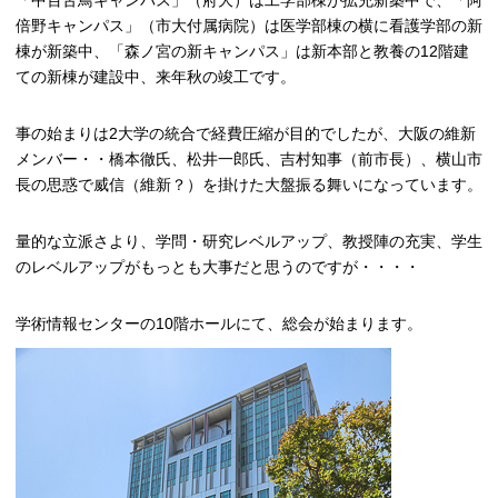
「中百舌鳥キャンパス」（府大）は工学部棟が拡充新築中で、「阿
倍野キャンパス」（市大付属病院）は医学部棟の横に看護学部の新
棟が新築中、「森ノ宮の新キャンパス」は新本部と教養の12階建
ての新棟が建設中、来年秋の竣工です。
事の始まりは2大学の統合で経費圧縮が目的でしたが、大阪の維新
メンバー・・橋本徹氏、松井一郎氏、吉村知事（前市長）、横山市
長の思惑で威信（維新？）を掛けた大盤振る舞いになっています。
量的な立派さより、学問・研究レベルアップ、教授陣の充実、学生
のレベルアップがもっとも大事だと思うのですが・・・・
学術情報センターの10階ホールにて、総会が始まります。