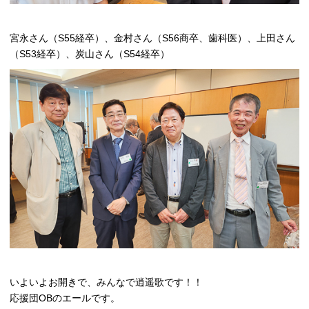
宮永さん（S55経卒）、金村さん（S56商卒、歯科医）、上田さん
（S53経卒）、炭山さん（S54経卒）
いよいよお開きで、みんなで逍遥歌です！！
応援団OBのエールです。