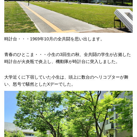
時計台・・・1969年10月の全共闘を思い出します。
青春のひとこま・・・小生の3回生の秋、全共闘の学生が占拠した
時計台が火炎瓶で炎上し、機動隊が時計台に突入しました。
大学近くに下宿していた小生は、頭上に数台のヘリコプターが舞
い、怒号で騒然としたXデーでした。