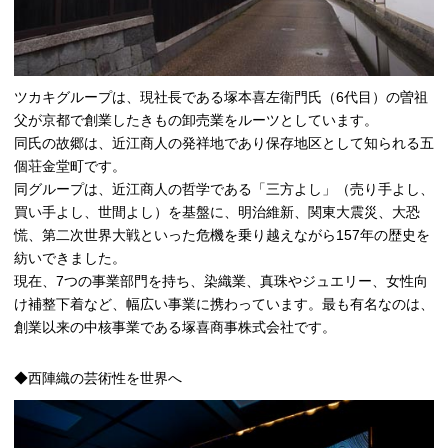
ツカキグループは、現社長である塚本喜左衛門氏（6代目）の曽祖
父が京都で創業したきもの卸売業をルーツとしています。
同氏の故郷は、近江商人の発祥地であり保存地区として知られる五
個荘金堂町です。
同グループは、近江商人の哲学である「三方よし」（売り手よし、
買い手よし、世間よし）を基盤に、明治維新、関東大震災、大恐
慌、第二次世界大戦といった危機を乗り越えながら157年の歴史を
紡いできました。
現在、7つの事業部門を持ち、染織業、真珠やジュエリー、女性向
け補整下着など、幅広い事業に携わっています。最も有名なのは、
創業以来の中核事業である塚喜商事株式会社です。
◆西陣織の芸術性を世界へ