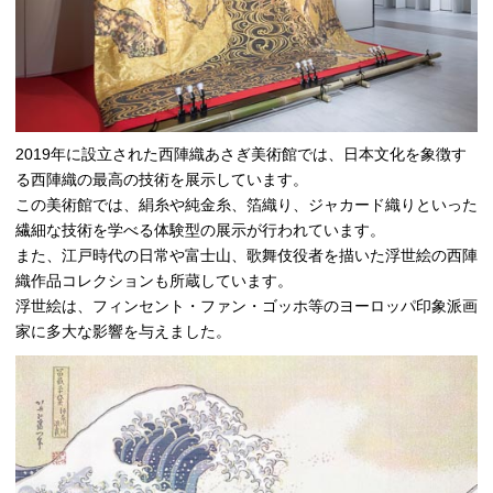
2019年に設立された西陣織あさぎ美術館では、日本文化を象徴す
る西陣織の最高の技術を展示しています。
この美術館では、絹糸や純金糸、箔織り、ジャカード織りといった
繊細な技術を学べる体験型の展示が行われています。
また、江戸時代の日常や富士山、歌舞伎役者を描いた浮世絵の西陣
織作品コレクションも所蔵しています。
浮世絵は、フィンセント・ファン・ゴッホ等のヨーロッパ印象派画
家に多大な影響を与えました。