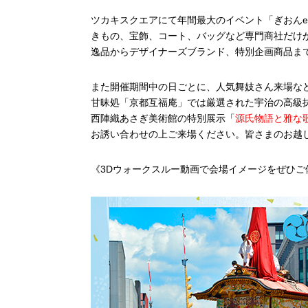
ツカキスクエアにて年間最大のイベント「ぎおんe
きもの、宝飾、コート、バッグなど専門商社だけ
逸品からデザイナーズブランド、特別企画商品ま
また開催期間中の日ごとに、人気舞妓さん来場な
甘昧処「京都互福庵」では厳選された宇治の高級
西陣織あさぎ美術館の特別展示「
源氏物語と雅な
お誘い合わせの上ご来場ください。皆さまのお越
《3Dウォークスルー動画で会場イメージをぜひご