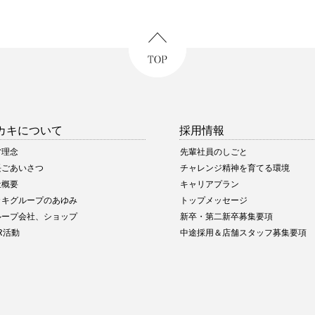
カキについて
採用情報
営理念
先輩社員のしごと
長ごあいさつ
チャレンジ精神を育てる環境
社概要
キャリアプラン
カキグループのあゆみ
トップメッセージ
ループ会社、ショップ
新卒・第二新卒募集要項
R活動
中途採用＆店舗スタッフ募集要項