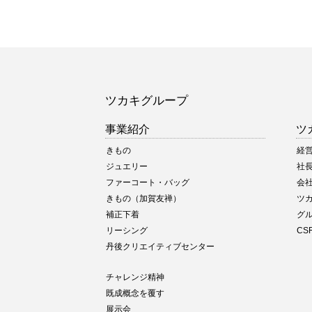
ツカキグループ
事業紹介
ツ
きもの
経
ジュエリー
社
ファーコート・バッグ
会
きもの（加賀友禅）
ツ
補正下着
グ
リーシング
CS
丹後クリエイティブセンター
チャレンジ精神
既成概念を覆す
展示会