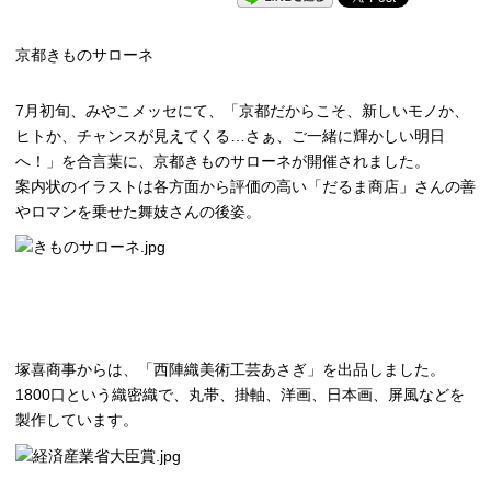
京都きものサローネ
7月初旬、みやこメッセにて、「京都だからこそ、新しいモノか、
ヒトか、チャンスが見えてくる…さぁ、ご一緒に輝かしい明日
へ！」を合言葉に、京都きものサローネが開催されました。
案内状のイラストは各方面から評価の高い「だるま商店」さんの善
やロマンを乗せた舞妓さんの後姿。
塚喜商事からは、「西陣織美術工芸あさぎ」を出品しました。
1800口という織密織で、丸帯、掛軸、洋画、日本画、屏風などを
製作しています。