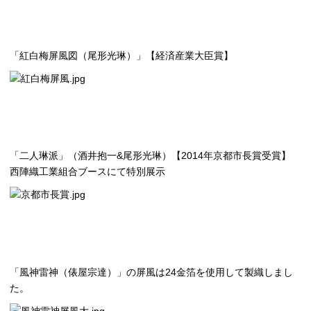
「紅白梅屏風図（尾形光琳）」【経済産業大臣賞】
「二人琳派」（酒井抱一&尾形光琳）【2014年京都市長賞受賞】
西陣織工業組合ブースにて特別展示
「風神雷神（俵屋宗達）」の屏風は24金箔を使用して製織しまし
た。